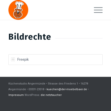
Bildrechte
Freepik
Küchenstudio Angermünde • Strasse des Friedens 1 • 16278
Angermünde • 03331-23518 •
kuechen@der-moebelbaer.de
•
Impressum
WordPress:
die netztaucher